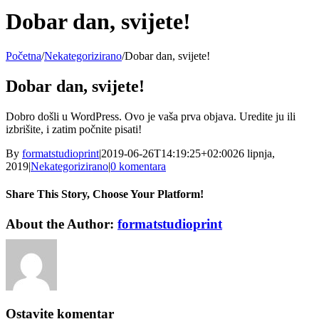
Dobar dan, svijete!
Početna
/
Nekategorizirano
/
Dobar dan, svijete!
Dobar dan, svijete!
Dobro došli u WordPress. Ovo je vaša prva objava. Uredite ju ili
izbrišite, i zatim počnite pisati!
By
formatstudioprint
|
2019-06-26T14:19:25+02:00
26 lipnja,
2019
|
Nekategorizirano
|
0 komentara
Share This Story, Choose Your Platform!
Facebook
Email:
About the Author:
formatstudioprint
Ostavite komentar