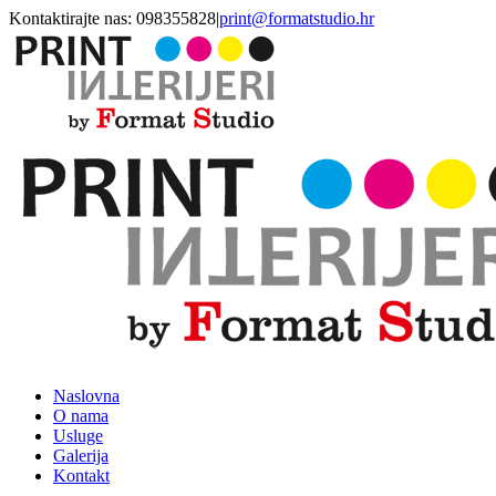
Skip
Kontaktirajte nas: 098355828
|
print@formatstudio.hr
to
content
Naslovna
O nama
Usluge
Galerija
Kontakt